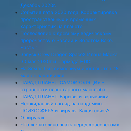
Декабрь 2020г.
События лета 2020 года. Корректировка
пространственных и временных
характеристик на планете
Послесловие к древнему ведическому
пророчеству о России и Золотом Веке.
Часть 1.
Запуск Crew Dragon SpaceX Илона Маска
30 мая 2020г и …армада НЛО.
На Земле был симпозиум инопланетян. 18
мая он закончился.
ПАРАД ПЛАНЕТ. САМОИЗОЛЯЦИЯ -
странности планетарного масштаба.
ПАРАД ПЛАНЕТ. Взрывы и взрывчики
Неожиданный взгляд на пандемию.
ПСИХОСФЕРА и вирусы. Какая связь?
О вирусах
Что желательно знать перед «рассветом».