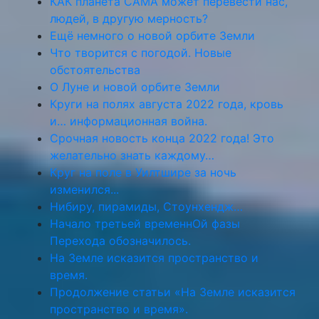
КАК планета САМА может перевести нас,
людей, в другую мерность?
Ещё немного о новой орбите Земли
Что творится с погодой. Новые
обстоятельства
О Луне и новой орбите Земли
Круги на полях августа 2022 года, кровь
и… информационная война.
Срочная новость конца 2022 года! Это
желательно знать каждому…
Круг на поле в Уилтшире за ночь
изменился...
Нибиру, пирамиды, Стоунхендж…
Начало третьей временнОй фазы
Перехода обозначилось.
На Земле исказится пространство и
время.
Продолжение статьи «На Земле исказится
пространство и время».