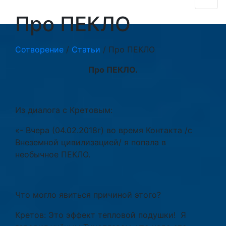
Про ПЕКЛО
Сотворение
/
Статьи
/
Про ПЕКЛО
Про ПЕКЛО.
Из диалога с Кретовым:
«- Вчера (04.02.2018г) во время Контакта /с
Внеземной цивилизацией/ я попала в
необычное ПЕКЛО.
Что могло явиться причиной этого?
Кретов: Это эффект тепловой подушки! Я