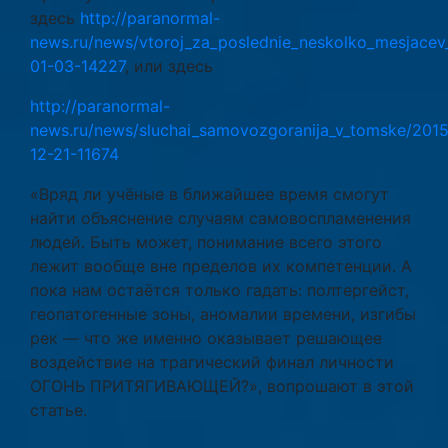
здесь
http://paranormal-
news.ru/news/vtoroj_za_poslednie_neskolko_mesjacev_
01-03-14227
, или здесь
http://paranormal-
news.ru/news/sluchai_samovozgoranija_v_tomske/2015
12-21-11674
«Вряд ли учёные в ближайшее время смогут
найти объяснение случаям самовоспламенения
людей. Быть может, понимание всего этого
лежит вообще вне пределов их компетенции. А
пока нам остаётся только гадать: полтергейст,
геопатогенные зоны, аномалии времени, изгибы
рек — что же именно оказывает решающее
воздействие на трагический финал личности
ОГОНЬ ПРИТЯГИВАЮЩЕЙ?», вопрошают в этой
статье.